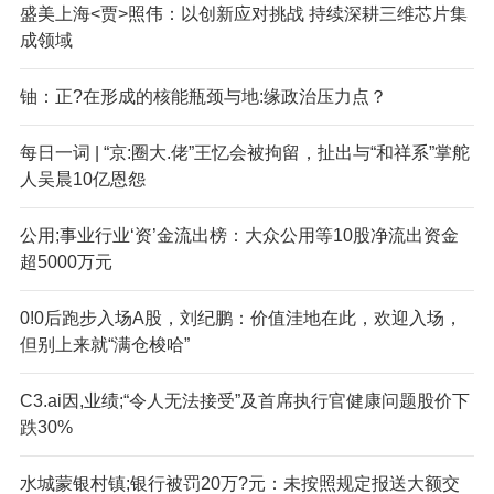
盛美上海<贾>照伟：以创新应对挑战 持续深耕三维芯片集
成领域
铀：正?在形成的核能瓶颈与地:缘政治压力点？
每日一词 | “京:圈大.佬”王忆会被拘留，扯出与“和祥系”掌舵
人吴晨10亿恩怨
公用;事业行业‘资’金流出榜：大众公用等10股净流出资金
超5000万元
0!0后跑步入场A股，刘纪鹏：价值洼地在此，欢迎入场，
但别上来就“满仓梭哈”
C3.ai因,业绩;“令人无法接受”及首席执行官健康问题股价下
跌30%
水城蒙银村镇;银行被罚20万?元：未按照规定报送大额交