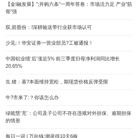
【金!融发展】“;并购六条”一周年答卷：市场活力足 产业“筋
骨”强
双,箭股份：!深耕输送带行业获市场认可
少见:！华安证券一营业部员?工被通报！
中国铝业绩‘后’涨近5% 前三季度归母净利润同比增长
20.65%
生.猪：基?本面维持宽松，期现货价格反弹受限
牛?市来了:？你该怎么办
绿能慧‘充’：公司及子公司不存在违规对外担保、逾期担保
的情形
每日一词 | 万向钱;潮录得10天6板