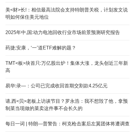
美<财>长!：相信最高法院会支持特朗普关税，计划发文说
明如何保住美元地位
2025年中,国:动力电池回收行业市场前景预测研究报告
药捷;安康，‘一’道ETF难解的题？
TMT<板>块首只:万亿股出炉！集体大涨，龙头创近三年新
高
易华:录—：公司已完成收回首期交割款4.25亿元
请,西<贝>老板上访谈节目？罗永浩：我不想毁了他，拿预
制菜当现做的菜卖这件事不会长久的
每日一词 | 特朗—普警告：柯克枪击案后左翼团体将遭调查