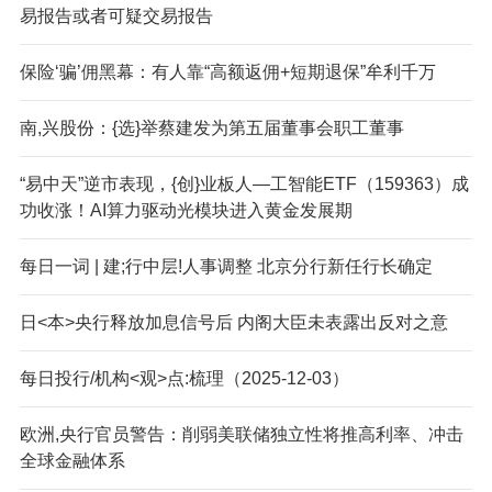
易报告或者可疑交易报告
保险‘骗’佣黑幕：有人靠“高额返佣+短期退保”牟利千万
南,兴股份：{选}举蔡建发为第五届董事会职工董事
“易中天”逆市表现，{创}业板人—工智能ETF（159363）成
功收涨！AI算力驱动光模块进入黄金发展期
每日一词 | 建;行中层!人事调整 北京分行新任行长确定
日<本>央行释放加息信号后 内阁大臣未表露出反对之意
每日投行/机构<观>点:梳理（2025-12-03）
欧洲,央行官员警告：削弱美联储独立性将推高利率、冲击
全球金融体系