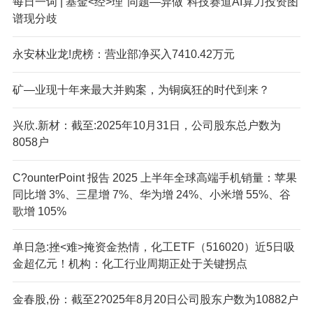
每日一词 | 基金<经>理"同题—异做"科技赛道AI算力投资图
谱现分歧
永安林业龙!虎榜：营业部净买入7410.42万元
矿—业现十年来最大并购案，为铜疯狂的时代到来？
兴欣.新材：截至:2025年10月31日，公司股东总户数为
8058户
C?ounterPoint 报告 2025 上半年全球高端手机销量：苹果
同比增 3%、三星增 7%、华为增 24%、小米增 55%、谷
歌增 105%
单日急:挫<难>掩资金热情，化工ETF（516020）近5日吸
金超亿元！机构：化工行业周期正处于关键拐点
金春股,份：截至2?025年8月20日公司股东户数为10882户