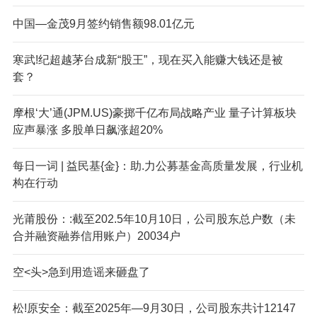
中国—金茂9月签约销售额98.01亿元
寒武!纪超越茅台成新“股王”，现在买入能赚大钱还是被
套？
摩根‘大’通(JPM.US)豪掷千亿布局战略产业 量子计算板块
应声暴涨 多股单日飙涨超20%
每日一词 | 益民基{金}：助.力公募基金高质量发展，行业机
构在行动
光莆股份：:截至202.5年10月10日，公司股东总户数（未
合并融资融券信用账户）20034户
空<头>急到用造谣来砸盘了
松!原安全：截至2025年—9月30日，公司股东共计12147