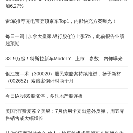
加6.27%
雷:军推荐充电宝登顶京东Top1，内部快充方案曝光！
每日一词 | 加拿大皇家.银行股{价}上涨5%，此前报告业绩
超预期
33..9万起！特斯拉新车Model Y L上市，参数、内饰曝光
银江技—术（300020）股民索赔案持续推进，扬子新材
（002652）索赔案倒计时两个月
今日!A股!89股涨停，多只地产股连板
美国‘消’费复苏？美银：7月信用卡支出意外反弹，周五零
售销售或大幅增长