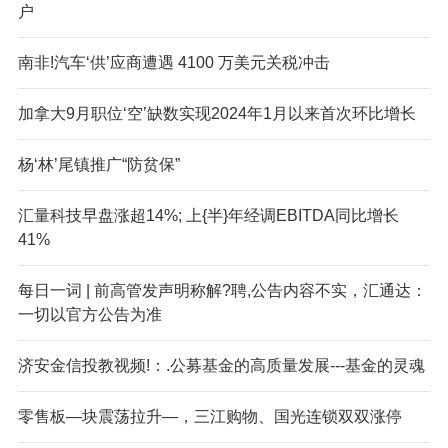
户
南非!汽车‘供’应商遭遇 4100 万美元关税冲击
加拿大9月职位‘空’缺数实现2024年1月以来首次环比增长
杨‘林’尾镇推广“防贫保”
汇量科技早盘涨超14%; 上{半}年经调EBITDA同比增长
41%
每日一词 | 前高管发声明称解?聘,公告内容不实，汇通达：
一切以官方公告为准
济安金信投教视频!：.公募基金的高质量发展---基金的灵魂
零售板—块震荡拉升—，三江购物、国光连锁双双涨停