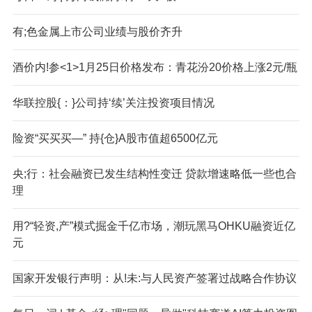
有;色金属上市公司业绩与股价齐升
酒价内!参<1>1月25日价格发布：青花汾20价格上涨2元/瓶
华联控股{：}公司持‘续’关注投资项目情况
险资“买买买—” 持{仓}A股市值超6500亿元
央;行：社会融资已发生结构性变迁 贷款增速略低一些也合
理
用?“轻资,产”模式掘金千亿市场，潮玩黑马OHKU融资近亿
元
国家开发银行声明：从!未:与人民资产签署过战略合作协议