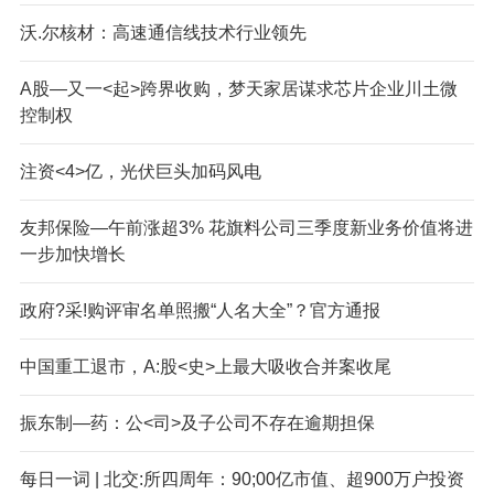
沃.尔核材：高速通信线技术行业领先
A股—又一<起>跨界收购，梦天家居谋求芯片企业川土微
控制权
注资<4>亿，光伏巨头加码风电
友邦保险—午前涨超3% 花旗料公司三季度新业务价值将进
一步加快增长
政府?采!购评审名单照搬“人名大全”？官方通报
中国重工退市，A:股<史>上最大吸收合并案收尾
振东制—药：公<司>及子公司不存在逾期担保
每日一词 | 北交:所四周年：90;00亿市值、超900万户投资