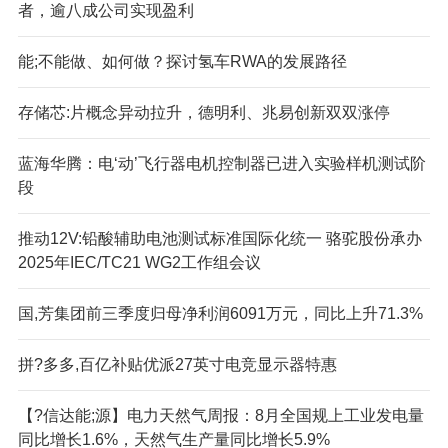
者，逾八成公司实现盈利
能;不能做、如何做？探讨氢车RWA的发展路径
存储芯:片概念异动拉升，德明利、兆易创新双双涨停
蓝海华腾：电‘动’飞行器电机控制器已进入实验样机测试阶
段
推动12V:铅酸辅助电池测试标准国际化统一 骆驼股份承办
2025年IEC/TC21 WG2工作组会议
国,芳集团前三季度归母净利润6091万元，同比上升71.3%
拼?多多,百亿补贴优派27英寸电竞显示器特惠
【?信达能;源】电力天然气周报：8月全国规上工业发电量
同比增长1.6%，天然气生产量同比增长5.9%