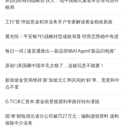
从{供}应商到战略合.伙人：地平线模式重塑车企智驾合作
格局
工行‘暂’停如意金积存业务开户专家解读黄金税收新政
冀光恒：平安银?行战略转型成效渐显 经营态势稳中有进
每日一词 | 速卖通推出—新品营销AI Agent“新品闪电推”
原创! |美国薅中国羊毛太狠了，这破玩意不能要！
新加坡金管局维持‘新’加坡元汇率区间的‘斜’率、宽度和中
点不变
G.TC泽汇资本:黄金前景摇摆利率路径转向谨慎
国‘寿’财险湖北省分公司被罚27万元：编制虚假资料 虚构
保险中介业务