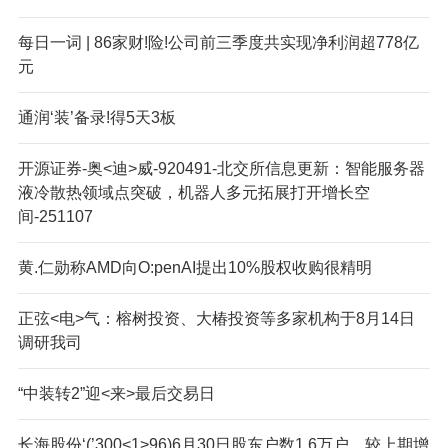
每日一词 | 86家财!险!公司前三季度共实现净利润超778亿
元
通润‘装’备录!得5天3板
开源证券-奥<迪>威-920491-北交所信息更新：智能服务器
液冷散热领域点突破，机器人多元拓展打开增长空
间-251107
黄.仁勋称AMD向O:penAI提出10%股权收购很精明
正弦<电>气：榕树投资、大椿投资等多家机构于8月14日
调研我司
“中装转2”迎<来>最后交易日
长海股份‘(’300<1>96)6月30日股东户数1.6万户，较上期增