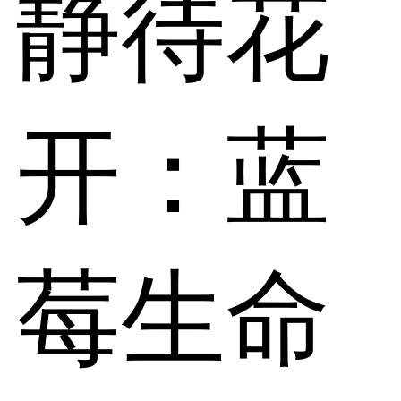
静待花
开：蓝
莓生命