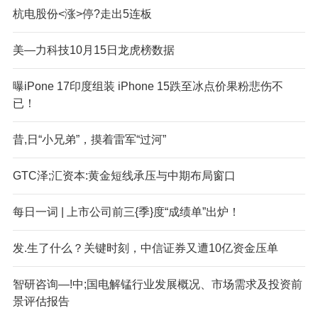
杭电股份<涨>停?走出5连板
美—力科技10月15日龙虎榜数据
曝iP
one 17印度组装 iPhone 15跌至冰点价果粉悲伤不
已！
昔,日“小兄弟”，摸着雷军“过河”
GTC泽;汇资本:黄金短线承压与中期布局窗口
每日一词 | 上市公司前三{季}度“成绩单”出炉！
发.生了什么？关键时刻，中信证券又遭10亿资金压单
智研咨询—!中;国电解锰行业发展概况、市场需求及投资前
景评估报告