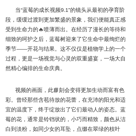
当“蓝莓的成长视频9.1”的镜头从最初的孕育阶
段，缓缓过渡到更加繁盛的景象，我们便能真正感
受到生命力的🔥喷薄而出。在经历了漫长的等待和
细致的呵护之后，蓝莓树迎来了它生命中最绚烂的
季节——开花与结果。这不仅仅是植物学上的一个
过程，更是一场视觉与心灵的双重盛宴，一场大自
然精心编排的生命庆典。
视频的画面，此📘刻会变得更加生动而富有色
彩。曾经那些含苞待放的花蕾，在充沛的阳光和适
宜的温度下，终于绽放出了它们最动人的姿态。蓝
莓的花，通常是铃铛状的，小巧而精致，颜色从洁
白到淡粉，如同少女的耳坠，点缀在翠绿的枝叶