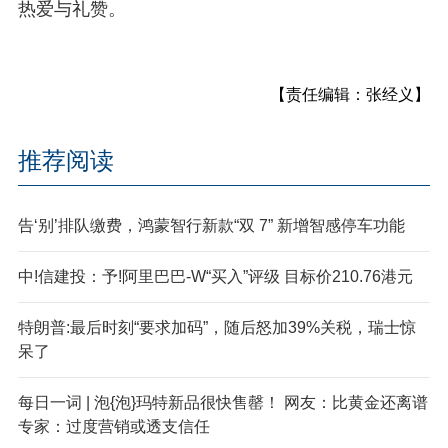
热爱与礼赞。
【责任编辑：张经义】
推荐阅读
告‘别’排队缴费，鸿蒙智行新款“双 7” 新增智感停车功能
中!信建投：予!阿里巴巴-W“买入”评级 目标价210.76港元
特朗普:最后时刻“要求加码”，随后怒加39%关税，瑞士惊
呆了
每日一词 | 泡{泡}玛特新品很快售罄！ 网友：比黄金还离谱
专家：过度营销或透支信任