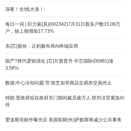
深夜！全!线大涨！:
每日一词 | 巨力索{具}(002342)7月31日股东户数15.09万
户，较上期增加17.73%
东{芯}股份：正积极布局AI终端应用
国产?替代逻辑强化 {芯}片股普升 中芯国际(00981)涨
3.58%
数据;中心冷却问题‘导’致芝加哥商品交易所交易停止
特朗.普政府拟在政府关门期间裁员逾万人 联邦法官紧急叫
停
爱泼斯坦邮件曝光后 美国前财{长}萨默斯将减少公共事务