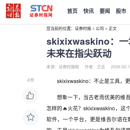
首页
快讯
要闻
股市
您当前的位置：
证券时报
>
公司
>
正文
skixixwaski
未来在指尖跃动
来源：证券时报网
作者：王志
2026-02-1
skixixwaskino：不止是工
点赞
想象一下，当古老而优美的维吾
怎样的🔥火花？skixixwaski
软件，一个平台，更是维吾尔语在