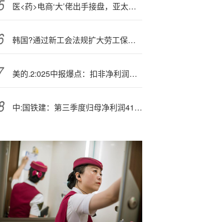
医<药>电商‘大’佬出手接盘，亚太药业连亏6年后迎来新东家，复牌后股价连续两日涨停
韩国?通过新工会法规扩大劳工保护范围
美的.2:025中报爆点：扣非净利润猛增30%，B端崛起+估值洼地藏潜力？
中:国铁建：第三季度归母净利润41.1亿元 同比增加8.34%