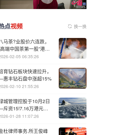
热点
视频
换一换
八马茶?业股价六连跌，
“高端中国茶第一股”港股
上市“遇冷”
2026-02-05 06:35:26
培育钻石板块快速拉升，
—惠丰钻石盘中涨超15%
2026-02-10 21:55:26
绿城管理控股于10月2日
—斥资15!7.16万港元回
购50万股
2026-01-28 11:07:26
金杜律师事务.所王俊峰