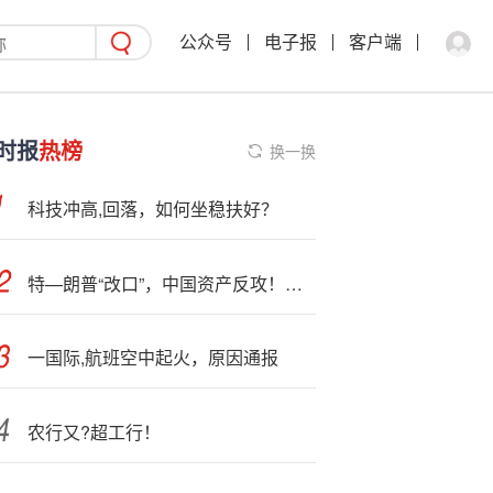
公众号
电子报
客户端
时报
热榜
换一换
科技冲高,回落，如何坐稳扶好？
特—朗普“改口”，中国资产反攻！港股互联网ETF（513770）掉头涨逾1%，机构：调整是布局机会
一国际,航班空中起火，原因通报
农行又?超工行！